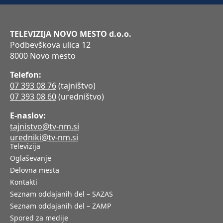
TELEVIZIJA NOVO MESTO d.o.o.
Podbevškova ulica 12
8000 Novo mesto
Telefon:
07 393 08 76
(tajništvo)
07 393 08 60
(uredništvo)
E-naslov:
tajnistvo@tv-nm.si
uredniki@tv-nm.si
Televizija
Oglaševanje
Delovna mesta
Kontakti
Seznam oddajanih del – SAZAS
Seznam oddajanih del – ZAMP
Spored za medije