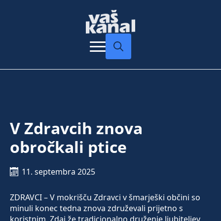
Search
for:
V Zdravcih znova
obročkali ptice
11. septembra 2025
ZDRAVCI – V mokrišču Zdravci v šmarješki občini so
minuli konec tedna znova združevali prijetno s
koristnim. Zdaj že tradicionalno druženje ljubiteljev