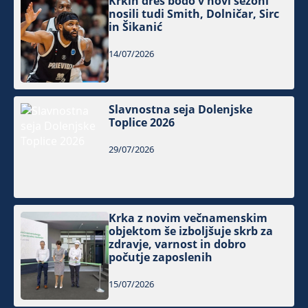
Krkin dres bodo v novi sezoni
nosili tudi Smith, Dolničar, Sirc
in Šikanić
14/07/2026
Slavnostna seja Dolenjske
Toplice 2026
29/07/2026
Krka z novim večnamenskim
objektom še izboljšuje skrb za
zdravje, varnost in dobro
počutje zaposlenih
15/07/2026