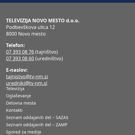
TELEVIZIJA NOVO MESTO d.o.o.
Podbevškova ulica 12
8000 Novo mesto
Telefon:
07 393 08 76
(tajništvo)
07 393 08 60
(uredništvo)
E-naslov:
tajnistvo@tv-nm.si
uredniki@tv-nm.si
Televizija
Oglaševanje
Delovna mesta
Kontakti
Seznam oddajanih del – SAZAS
Seznam oddajanih del – ZAMP
Spored za medije