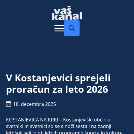
Search
for:
V Kostanjevici sprejeli
proračun za leto 2026
18. decembra 2025
KOSTANJEVICA NA KRKI – Kostanjeviški občinki
svetniki in svetnici so se sinoči sestali na zadnji
letošnji seji in ob letnih programih športa in kulture,