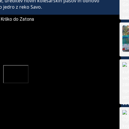
e, ureditev novih kolesarskih pasov in obnovo
 jedro z reko Savo.
 Krško do Zatona