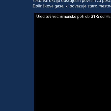
rekonstrukcijo obstoječih površin za pešc
Dolinškove gase, ki povezuje staro mestno
Ureditev večnamenske poti ob G1-5 od HE