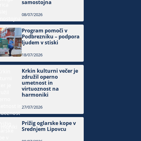
samostojna
08/07/2026
Program pomoči v
Podbrezniku – podpora
ljudem v stiski
18/07/2026
Krkin kulturni večer je
združil operno
umetnost in
virtuoznost na
harmoniki
27/07/2026
Prižig oglarske kope v
Srednjem Lipovcu