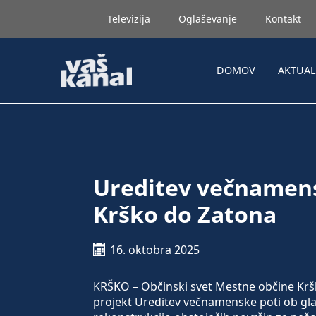
Televizija
Oglaševanje
Kontakt
DOMOV
AKTUA
Ureditev večnamens
Krško do Zatona
16. oktobra 2025
KRŠKO – Občinski svet Mestne občine Krško
projekt Ureditev večnamenske poti ob glav