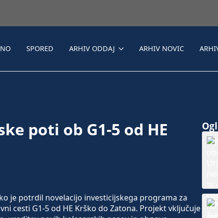
LNO
SPORED
ARHIV ODDAJ
ARHIV NOVIC
ARHI
ke poti ob G1-5 od HE
Ogle
 je potrdil novelacijo investicijskega programa za
ni cesti G1-5 od HE Krško do Zatona. Projekt vključuje