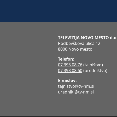
TELEVIZIJA NOVO MESTO d.o
Podbevškova ulica 12
8000 Novo mesto
Telefon:
07 393 08 76
(tajništvo)
07 393 08 60
(uredništvo)
E-naslov:
tajnistvo@tv-nm.si
uredniki@tv-nm.si