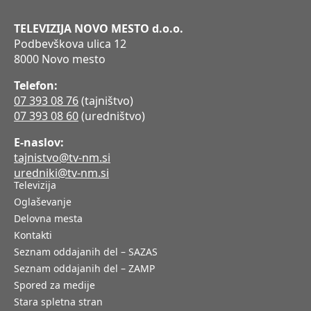
TELEVIZIJA NOVO MESTO d.o.o.
Podbevškova ulica 12
8000 Novo mesto
Telefon:
07 393 08 76
(tajništvo)
07 393 08 60
(uredništvo)
E-naslov:
tajnistvo@tv-nm.si
uredniki@tv-nm.si
Televizija
Oglaševanje
Delovna mesta
Kontakti
Seznam oddajanih del – SAZAS
Seznam oddajanih del – ZAMP
Spored za medije
Stara spletna stran