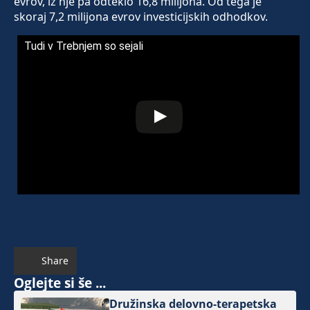
evrov, iz nje pa odteklo 16,8 milijona. Od tega je
skoraj 7,2 milijona evrov investicijskih odhodkov.
Tudi v Trebnjem so sejali
Share
Oglejte si še ...
Družinska delovno-terapetska