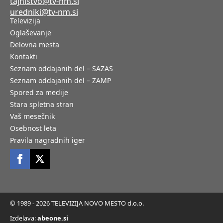
tajnistvo@tv-nm.si
uredniki@tv-nm.si
Televizija
Oglaševanje
Delovna mesta
Kontakti
Seznam oddajanih del – SAZAS
Seznam oddajanih del – ZAMP
Spored za medije
Stara spletna stran
Vaš mesečnik
Osebnost leta
Pravila nagradnih iger
© 1989 - 2026 TELEVIZIJA NOVO MESTO d.o.o.
Izdelava:
abeone.si