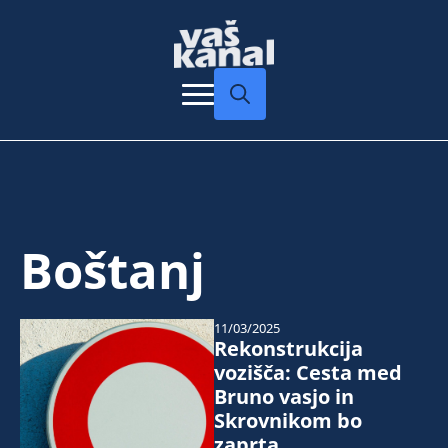
Search
for:
Boštanj
11/03/2025
Rekonstrukcija
vozišča: Cesta med
Bruno vasjo in
Skrovnikom bo
zaprta