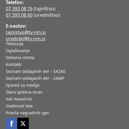
Telefon:
07 393 08 76
(tajništvo)
07 393 08 60
(uredništvo)
E-naslov:
tajnistvo@tv-nm.si
uredniki@tv-nm.si
Televizija
Oglaševanje
Delovna mesta
Kontakti
Seznam oddajanih del – SAZAS
Seznam oddajanih del – ZAMP
Spored za medije
Stara spletna stran
Vaš mesečnik
Osebnost leta
Pravila nagradnih iger