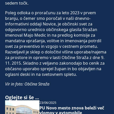
sedem točk.
Poleg odloka o proračunu za leto 2023 v prvem
branju, o čemer smo poročali v naši dnevno-
informativni oddaji Novice, je občinski svet za
odgovorno urednico občinskega glasila Stražan
imenoval Majo Medic in na predlog komisije za
mandatna vprašanja, volitve in imenovanja potrdil
svet za preventivo in vzgojo v cestnem prometu.
Razveljavil je sklep o določitvi višine uporabe/najema
za prostore in opremo v lasti Občine Straža z dne 9.
11. 2015. Skladno z veljavno zakonodajo bo cenik za
občasno uporabo sprejel župan in bo objavljen na
oglasni deski in na svetovnem spletu.
Vir in foto: Občina Straža
Oglejte si še ...
23/06/2025
PU Novo mesto znova beleži več
vlomov v avtomobile