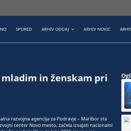
LNO
SPORED
ARHIV ODDAJ
ARHIV NOVIC
ARHI
mladim in ženskam pri
Ogle
lna razvojna agencija za Podravje – Maribor sta
azvojni center Novo mesto, začela izvajati nacionalni