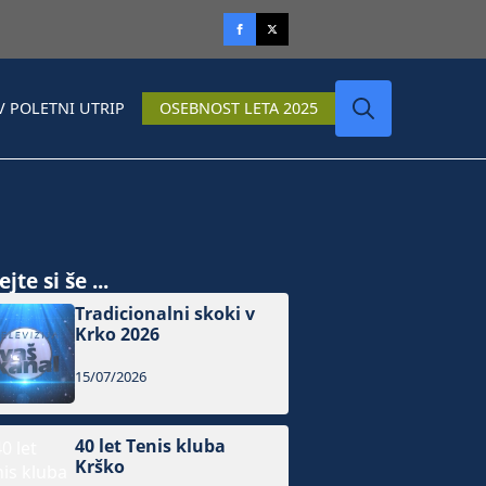
V POLETNI UTRIP
OSEBNOST LETA 2025
Search
for:
jte si še ...
Tradicionalni skoki v
Krko 2026
15/07/2026
40 let Tenis kluba
Krško