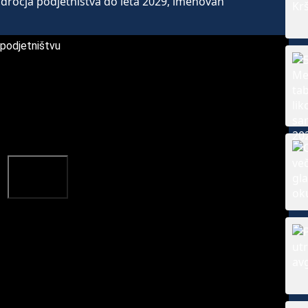
odročja podjetništva do leta 2029, imenovan
podjetništvu