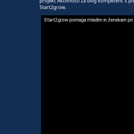
projekt Aktivnosti za dvig kompetenc s p
Start2grow.
Start2grow pomaga mladim in ženskam pri 