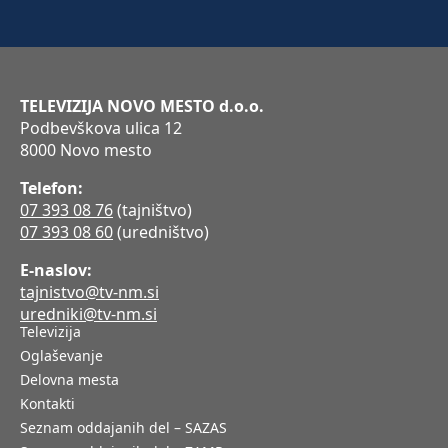
TELEVIZIJA NOVO MESTO d.o.o.
Podbevškova ulica 12
8000 Novo mesto
Telefon:
07 393 08 76
(tajništvo)
07 393 08 60
(uredništvo)
E-naslov:
tajnistvo@tv-nm.si
uredniki@tv-nm.si
Televizija
Oglaševanje
Delovna mesta
Kontakti
Seznam oddajanih del – SAZAS