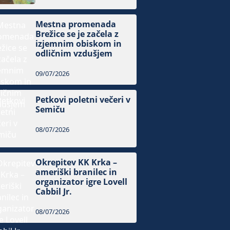
Mestna promenada
Brežice se je začela z
izjemnim obiskom in
odličnim vzdušjem
09/07/2026
Petkovi poletni večeri v
Semiču
08/07/2026
Okrepitev KK Krka –
ameriški branilec in
organizator igre Lovell
Cabbil Jr.
08/07/2026