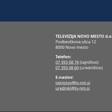
TELEVIZIJA NOVO MESTO d.o
Podbevškova ulica 12
8000 Novo mesto
Telefon:
07 393 08 76
(tajništvo)
07 393 08 60
(uredništvo)
E-naslov:
tajnistvo@tv-nm.si
uredniki@tv-nm.si