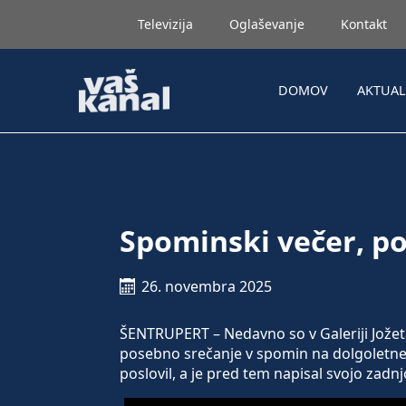
Televizija
Oglaševanje
Kontakt
DOMOV
AKTUA
Spominski večer, p
26. novembra 2025
ŠENTRUPERT – Nedavno so v Galeriji Jožeta
posebno srečanje v spomin na dolgoletneg
poslovil, a je pred tem napisal svojo zadnjo