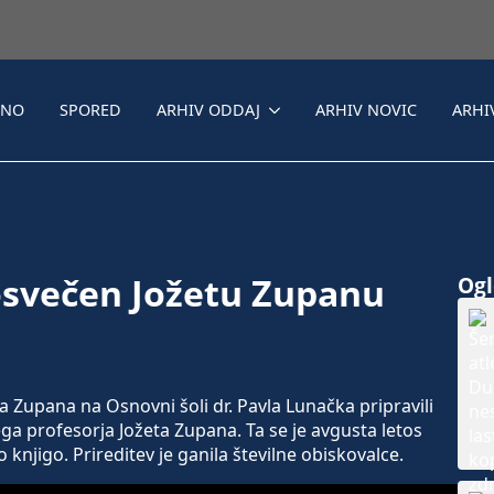
LNO
SPORED
ARHIV ODDAJ
ARHIV NOVIC
ARHI
osvečen Jožetu Zupanu
Ogle
 Zupana na Osnovni šoli dr. Pavla Lunačka pripravili
a profesorja Jožeta Zupana. Ta se je avgusta letos
 knjigo. Prireditev je ganila številne obiskovalce.