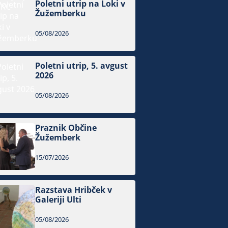
Poletni utrip na Loki v
Žužemberku
05/08/2026
Poletni utrip, 5. avgust
2026
05/08/2026
Praznik Občine
Žužemberk
15/07/2026
Razstava Hribček v
Galeriji Ulti
05/08/2026