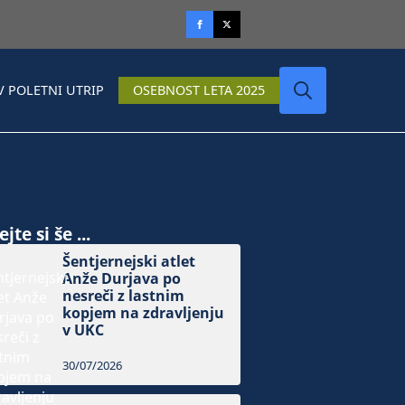
V POLETNI UTRIP
OSEBNOST LETA 2025
Search
for:
jte si še ...
Šentjernejski atlet
Anže Durjava po
nesreči z lastnim
kopjem na zdravljenju
v UKC
30/07/2026