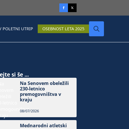
V POLETNI UTRIP
OSEBNOST LETA 2025
Search
for:
jte si še ...
Na Senovem obeležili
230-letnico
premogovništva v
kraju
08/07/2026
Mednarodni atletski