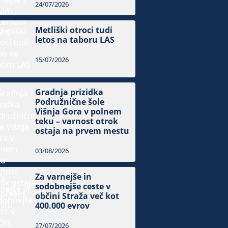
24/07/2026
Metliški otroci tudi
letos na taboru LAS
15/07/2026
Gradnja prizidka
Podružnične šole
Višnja Gora v polnem
teku – varnost otrok
ostaja na prvem mestu
03/08/2026
Za varnejše in
sodobnejše ceste v
občini Straža več kot
400.000 evrov
27/07/2026