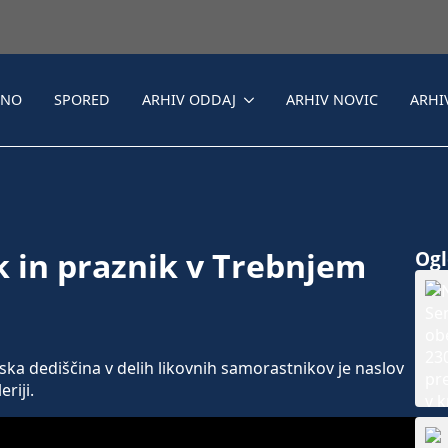
LNO
SPORED
ARHIV ODDAJ
ARHIV NOVIC
ARHI
k in praznik v Trebnjem
Ogle
ska dediščina v delih likovnih samorastnikov je naslov
riji.