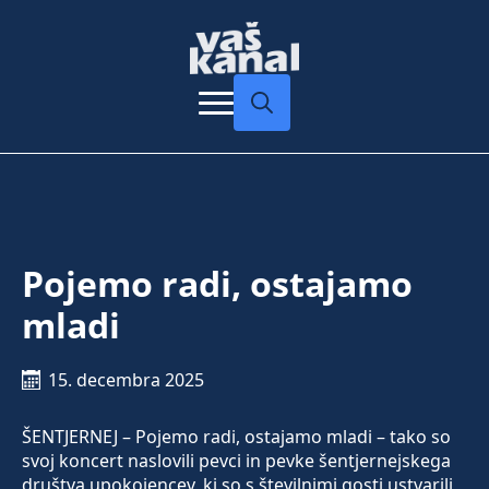
Search
for:
Pojemo radi, ostajamo
mladi
15. decembra 2025
ŠENTJERNEJ – Pojemo radi, ostajamo mladi – tako so
svoj koncert naslovili pevci in pevke šentjernejskega
društva upokojencev, ki so s številnimi gosti ustvarili