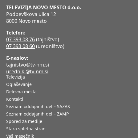
TELEVIZIJA NOVO MESTO d.o.o.
Podbevškova ulica 12
8000 Novo mesto
Telefon:
07 393 08 76
(tajništvo)
07 393 08 60
(uredništvo)
E-naslov:
tajnistvo@tv-nm.si
uredniki@tv-nm.si
Televizija
Oglaševanje
Delovna mesta
Kontakti
Seznam oddajanih del – SAZAS
Seznam oddajanih del – ZAMP
Spored za medije
Stara spletna stran
Vaš mesečnik