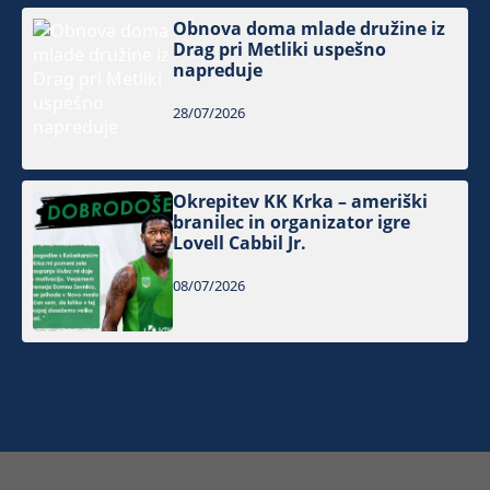
Obnova doma mlade družine iz
Drag pri Metliki uspešno
napreduje
28/07/2026
Okrepitev KK Krka – ameriški
branilec in organizator igre
Lovell Cabbil Jr.
08/07/2026