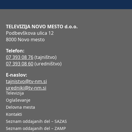
TELEVIZIJA NOVO MESTO d.o.o.
Podbevškova ulica 12
8000 Novo mesto
Telefon:
07 393 08 76
(tajništvo)
07 393 08 60
(uredništvo)
E-naslov:
tajnistvo@tv-nm.si
uredniki@tv-nm.si
Televizija
Oglaševanje
Delovna mesta
Kontakti
Seznam oddajanih del – SAZAS
Seznam oddajanih del – ZAMP