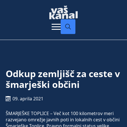
Search
for:
Odkup zemljišč za ceste v
šmarješki občini
09. aprila 2021
ŠMARJEŠKE TOPLICE – Več kot 100 kilometrov meri
razvejano omrežje javnih poti in lokalnih cest v občini
Šmarješke Toplice. Pravno formalni status velike