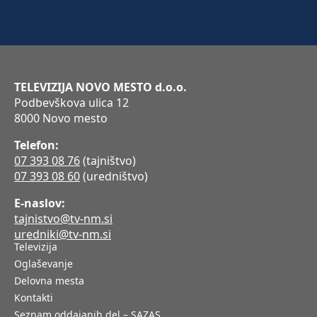
TELEVIZIJA NOVO MESTO d.o.o.
Podbevškova ulica 12
8000 Novo mesto
Telefon:
07 393 08 76
(tajništvo)
07 393 08 60
(uredništvo)
E-naslov:
tajnistvo@tv-nm.si
uredniki@tv-nm.si
Televizija
Oglaševanje
Delovna mesta
Kontakti
Seznam oddajanih del – SAZAS