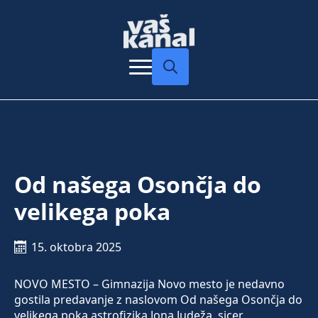
Search
for:
Od našega Osončja do
velikega poka
15. oktobra 2025
NOVO MESTO – Gimnazija Novo mesto je nedavno
gostila predavanje z naslovom Od našega Osončja do
velikega poka astrofizika Jona Judeža, sicer