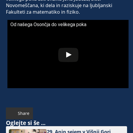
Novomeščana, ki dela in raziskuje na ljubljanski
Fakulteti za matematiko in fiziko.
Od našega Osončja do velikega poka
Share
Oglejte si še ...
29. Anin sejem v Višnji Gori