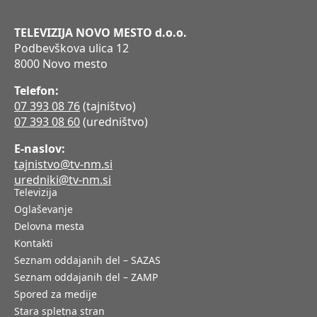
TELEVIZIJA NOVO MESTO d.o.o.
Podbevškova ulica 12
8000 Novo mesto
Telefon:
07 393 08 76
(tajništvo)
07 393 08 60
(uredništvo)
E-naslov:
tajnistvo@tv-nm.si
uredniki@tv-nm.si
Televizija
Oglaševanje
Delovna mesta
Kontakti
Seznam oddajanih del – SAZAS
Seznam oddajanih del – ZAMP
Spored za medije
Stara spletna stran