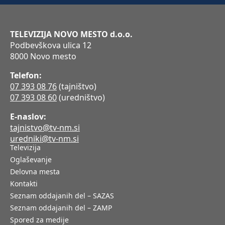
TELEVIZIJA NOVO MESTO d.o.o.
Podbevškova ulica 12
8000 Novo mesto
Telefon:
07 393 08 76
(tajništvo)
07 393 08 60
(uredništvo)
E-naslov:
tajnistvo@tv-nm.si
uredniki@tv-nm.si
Televizija
Oglaševanje
Delovna mesta
Kontakti
Seznam oddajanih del – SAZAS
Seznam oddajanih del – ZAMP
Spored za medije