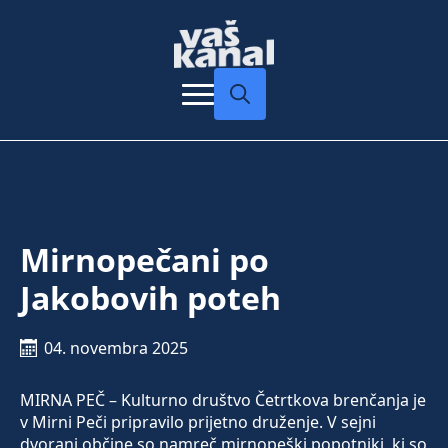
Search
for:
Mirnopečani po
Jakobovih poteh
04. novembra 2025
MIRNA PEČ – Kulturno društvo Četrtkova brenčanja je
v Mirni Peči pripravilo prijetno druženje. V sejni
dvorani občine so namreč mirnopeški popotniki, ki so