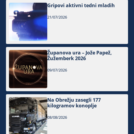
Gripovi aktivni tedni mladih
21/07/2026
Županova ura – Jože Papež,
Žužemberk 2026
09/07/2026
Na Obrežju zasegli 177
kilogramov konoplje
08/08/2026