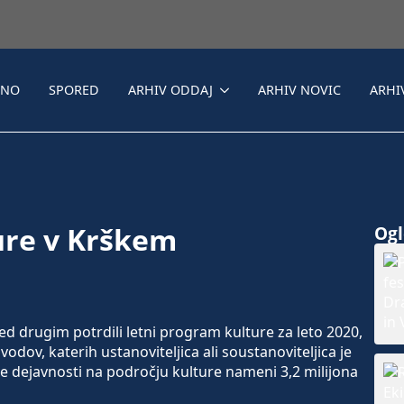
LNO
SPORED
ARHIV ODDAJ
ARHIV NOVIC
ARHI
ure v Krškem
Ogle
ed drugim potrdili letni program kulture za leto 2020,
vodov, katerih ustanoviteljica ali soustanoviteljica je
e dejavnosti na področju kulture nameni 3,2 milijona