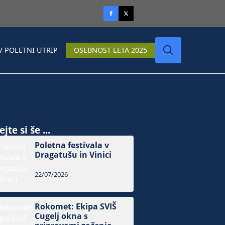
V POLETNI UTRIP
OSEBNOST LETA 2025
Search
for:
jte si še ...
Poletna festivala v
Dragatušu in Vinici
22/07/2026
Rokomet: Ekipa SVIŠ
Cugelj okna s