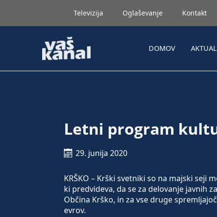
Televizija
Oglaševanje
Kontakt
DOMOV
AKTUA
Letni program kult
29. junija 2020
KRŠKO – Krški svetniki so na majski seji m
ki predvideva, da se za delovanje javnih za
Občina Krško, in za vse druge spremljajoč
evrov.