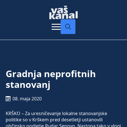
Search
for:
Gradnja neprofitnih
stanovanj
08. maja 2020
KRŠKO – Za uresničevanje lokalne stanovanjske
politike so v Krškem pred desetletji ustanovili
občinsko podjetje Rudar Senovo. Nastopa tako v vlogi