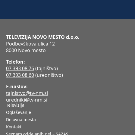
TELEVIZIJA NOVO MESTO d.o.o.
Podbevškova ulica 12
8000 Novo mesto
Telefon:
07 393 08 76
(tajništvo)
07 393 08 60
(uredništvo)
E-naslov:
tajnistvo@tv-nm.si
uredniki@tv-nm.si
Televizija
Oglaševanje
Delovna mesta
Kontakti
Seznam oddajanih del – SAZAS