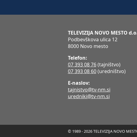
TELEVIZIJA NOVO MESTO d.o
Podbevškova ulica 12
8000 Novo mesto
Telefon:
07 393 08 76
(tajništvo)
07 393 08 60
(uredništvo)
E-naslov:
tajnistvo@tv-nm.si
uredniki@tv-nm.si
© 1989 - 2026 TELEVIZIJA NOVO MESTO