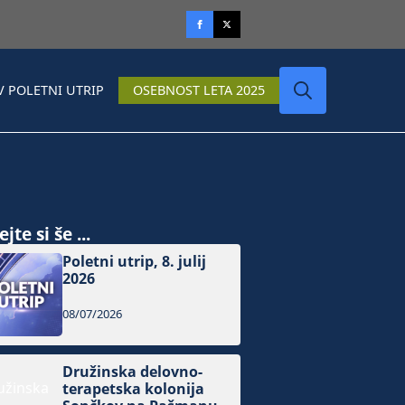
V POLETNI UTRIP
OSEBNOST LETA 2025
Search
for:
jte si še ...
Poletni utrip, 8. julij
2026
08/07/2026
Družinska delovno-
terapetska kolonija