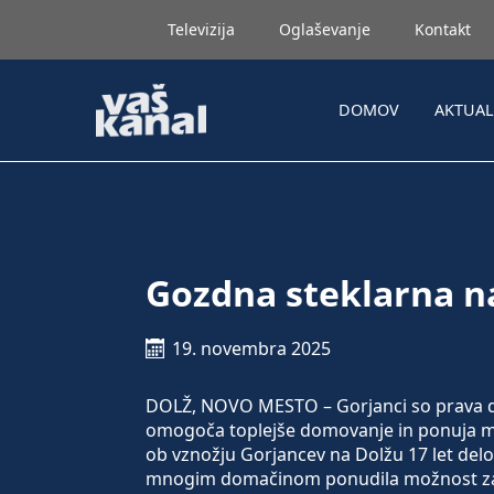
Televizija
Oglaševanje
Kontakt
DOMOV
AKTUA
Gozdna steklarna n
19. novembra 2025
DOLŽ, NOVO MESTO – Gorjanci so prava dre
omogoča toplejše domovanje in ponuja mater
ob vznožju Gorjancev na Dolžu 17 let delov
mnogim domačinom ponudila možnost za