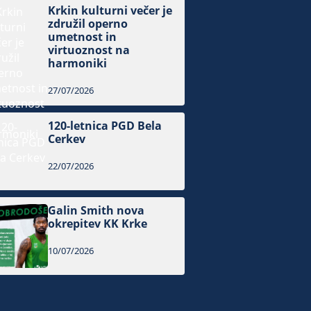
Krkin kulturni večer je
združil operno
umetnost in
virtuoznost na
harmoniki
27/07/2026
120-letnica PGD Bela
Cerkev
22/07/2026
Galin Smith nova
okrepitev KK Krke
10/07/2026