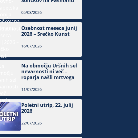
Sončkov na Pašmanu
05/08/2026
Osebnost meseca junij
2026 – Srečko Kunst
16/07/2026
Na območju Uršnih sel
nevarnosti ni več –
roparja našli mrtvega
11/07/2026
Poletni utrip, 22. julij
2026
22/07/2026