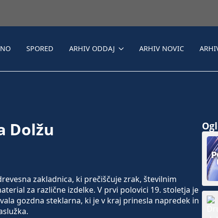
LNO
SPORED
ARHIV ODDAJ
ARHIV NOVIC
ARHI
a Dolžu
Ogle
vesna zakladnica, ki prečiščuje zrak, številnim
ial za različne izdelke. V prvi polovici 19. stoletja je
ala gozdna steklarna, ki je v kraj prinesla napredek in
služka.