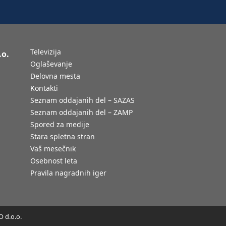
Televizija
.o.
Oglaševanje
Delovna mesta
Kontakti
Seznam oddajanih del – SAZAS
Seznam oddajanih del – ZAMP
Spored za medije
Stara spletna stran
Vaš mesečnik
Osebnost leta
Pravila nagradnih iger
 d.o.o.