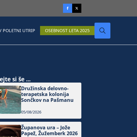
V POLETNI UTRIP
OSEBNOST LETA 2025
Search
for:
jte si še ...
Družinska delovno-
terapetska kolonija
Sončkov na Pašmanu
05/08/2026
Županova ura – Jože
Papež, Žužemberk 2026