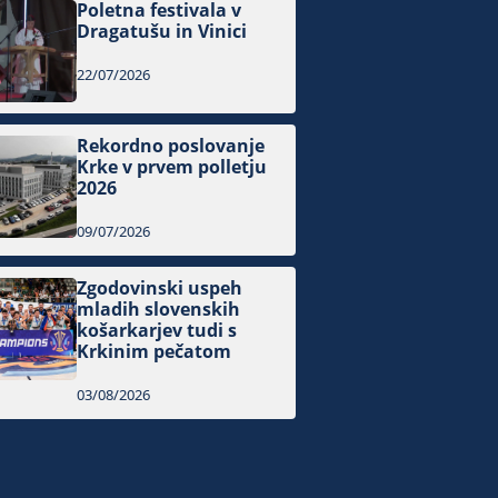
Poletna festivala v
Dragatušu in Vinici
22/07/2026
Rekordno poslovanje
Krke v prvem polletju
2026
09/07/2026
Zgodovinski uspeh
mladih slovenskih
košarkarjev tudi s
Krkinim pečatom
03/08/2026