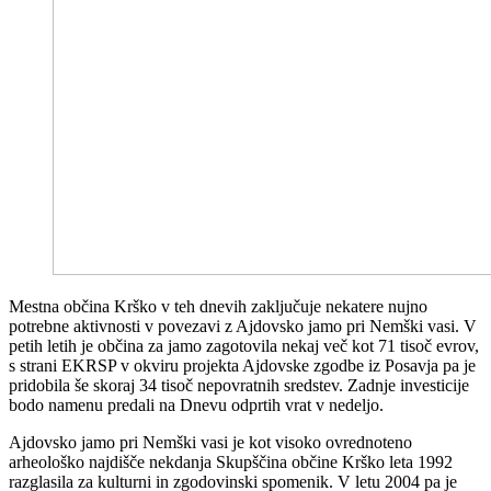
Mestna občina Krško v teh dnevih zaključuje nekatere nujno
potrebne aktivnosti v povezavi z Ajdovsko jamo pri Nemški vasi. V
petih letih je občina za jamo zagotovila nekaj več kot 71 tisoč evrov,
s strani EKRSP v okviru projekta Ajdovske zgodbe iz Posavja pa je
pridobila še skoraj 34 tisoč nepovratnih sredstev. Zadnje investicije
bodo namenu predali na Dnevu odprtih vrat v nedeljo.
Ajdovsko jamo pri Nemški vasi je kot visoko ovrednoteno
arheološko najdišče nekdanja Skupščina občine Krško leta 1992
razglasila za kulturni in zgodovinski spomenik. V letu 2004 pa je