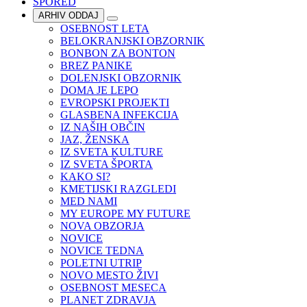
SPORED
ARHIV ODDAJ
OSEBNOST LETA
BELOKRANJSKI OBZORNIK
BONBON ZA BONTON
BREZ PANIKE
DOLENJSKI OBZORNIK
DOMA JE LEPO
EVROPSKI PROJEKTI
GLASBENA INFEKCIJA
IZ NAŠIH OBČIN
JAZ, ŽENSKA
IZ SVETA KULTURE
IZ SVETA ŠPORTA
KAKO SI?
KMETIJSKI RAZGLEDI
MED NAMI
MY EUROPE MY FUTURE
NOVA OBZORJA
NOVICE
NOVICE TEDNA
POLETNI UTRIP
NOVO MESTO ŽIVI
OSEBNOST MESECA
PLANET ZDRAVJA