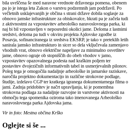
bila uvrščena še med naravne vrednote državnega pomena, obenem
pa jo je istega leta Zakon o varstvu podzemnih jam podržavil. Po
večletnih usklajevanjih je občina s strani države dobila soglasje za
obnovo jamske infrastrukture za obiskovalce, hkrati pa je začela tudi
z aktivnostmi za vzpostavitev arheološko naravoslovnega parka, ki
naj bi bil vzpostavljen v neposredni okolici jame. Deloma z lastnimi
sredstvi, deloma pa tudi v okviru projekta Ajdovske zgodbe iz
Posavja, sofinanciranega iz sredstva EKSRP, je tako v preteklih letih
sanirala jamsko infrastrukturo in sicer so dela vključevala zamenjavo
vhodnih vrat, obnovo električne napeljave za minimalno osvetlitev
jame, obnovo ograje ob stopniščih do obeh vhodov v jamo,
vzpostavitev opazovalnega podesta nad kraškim poljem ter
postavitev dvojezičnih informativnih tabel in usmerjevalnih pilonov.
Poleg tega je omogočila nadaljnje arheološke in jamarske raziskave,
naročila projektno dokumentacijo in različne strokovne podlage,
študije, izdelavo CGP ter kratkega igranega dokumentarnega filma o
jami. Zadnja pridobitev je načrt upravljanja, ki je pomembna
strokovna podlaga za nadaljnje razvojne in varstvene aktivnosti na
območju tega spomenika oziroma tako imenovanega Arheološko
naravoslovnega parka Ajdovska jama.
Vir in foto: Mestna občina Krško
Oglejte si še ...