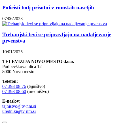
Policisti bolj prisotni v romskih naseljih
07/06/2023
Trebanjski levi se pripravljajo na nadaljevanje
prvenstva
10/01/2025
TELEVIZIJA NOVO MESTO d.o.o.
Podbevškova ulica 12
8000 Novo mesto
Telefon:
07 393 08 76
(tajništvo)
07 393 08 60
(uredništvo)
E-naslov:
tajnistvo@tv-nm.si
uredniki@tv-nm.si