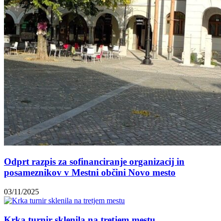
Odprt razpis za sofinanciranje organizacij in
posameznikov v Mestni občini Novo mesto
03/11/2025
Krka turnir sklenila na tretjem mestu