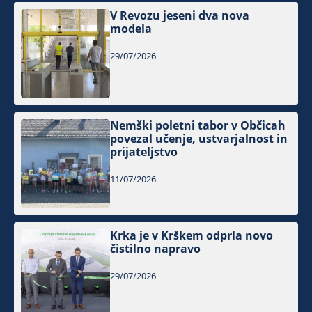
V Revozu jeseni dva nova
modela
29/07/2026
Nemški poletni tabor v Občicah
povezal učenje, ustvarjalnost in
prijateljstvo
11/07/2026
Krka je v Krškem odprla novo
čistilno napravo
29/07/2026