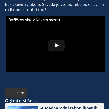
Božičkovim vlakom. Seveda je vse potnike pozdravil in
tudi obdaril dobri mož.
Božičkov vlak v Novem mestu
Share
Oglejte si še ...
59. Mednarodni tabor likovnih