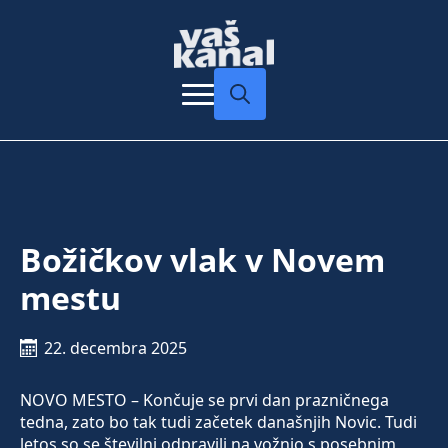
Search
for:
Božičkov vlak v Novem
mestu
22. decembra 2025
NOVO MESTO – Končuje se prvi dan prazničnega
tedna, zato bo tak tudi začetek današnjih Novic. Tudi
letos so se številni odpravili na vožnjo s posebnim