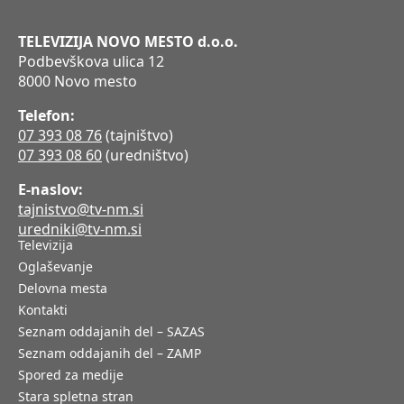
TELEVIZIJA NOVO MESTO d.o.o.
Podbevškova ulica 12
8000 Novo mesto
Telefon:
07 393 08 76
(tajništvo)
07 393 08 60
(uredništvo)
E-naslov:
tajnistvo@tv-nm.si
uredniki@tv-nm.si
Televizija
Oglaševanje
Delovna mesta
Kontakti
Seznam oddajanih del – SAZAS
Seznam oddajanih del – ZAMP
Spored za medije
Stara spletna stran