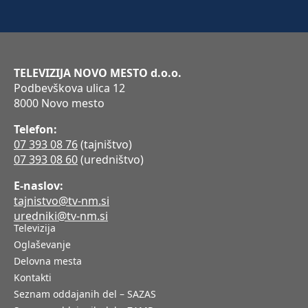
TELEVIZIJA NOVO MESTO d.o.o.
Podbevškova ulica 12
8000 Novo mesto
Telefon:
07 393 08 76
(tajništvo)
07 393 08 60
(uredništvo)
E-naslov:
tajnistvo@tv-nm.si
uredniki@tv-nm.si
Televizija
Oglaševanje
Delovna mesta
Kontakti
Seznam oddajanih del – SAZAS