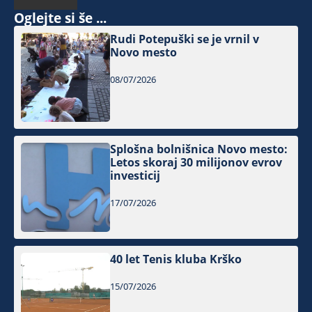
Oglejte si še ...
Rudi Potepuški se je vrnil v
Novo mesto
08/07/2026
Splošna bolnišnica Novo mesto:
Letos skoraj 30 milijonov evrov
investicij
17/07/2026
40 let Tenis kluba Krško
15/07/2026