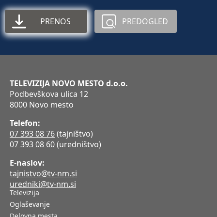
PRENOS
PREDOGLED
TELEVIZIJA NOVO MESTO d.o.o.
Podbevškova ulica 12
8000 Novo mesto
Telefon:
07 393 08 76
(tajništvo)
07 393 08 60
(uredništvo)
E-naslov:
tajnistvo@tv-nm.si
uredniki@tv-nm.si
Televizija
Oglaševanje
Delovna mesta