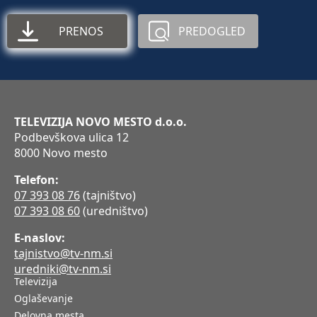
PRENOS
PREDOGLED
TELEVIZIJA NOVO MESTO d.o.o.
Podbevškova ulica 12
8000 Novo mesto
Telefon:
07 393 08 76
(tajništvo)
07 393 08 60
(uredništvo)
E-naslov:
tajnistvo@tv-nm.si
uredniki@tv-nm.si
Televizija
Oglaševanje
Delovna mesta