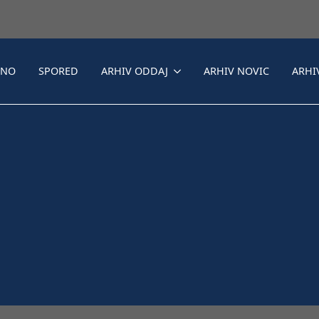
LNO
SPORED
ARHIV ODDAJ
ARHIV NOVIC
ARHI