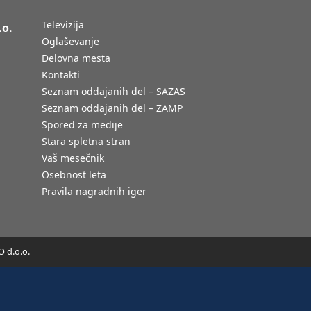
Televizija
.o.
Oglaševanje
Delovna mesta
Kontakti
Seznam oddajanih del – SAZAS
Seznam oddajanih del – ZAMP
Spored za medije
Stara spletna stran
Vaš mesečnik
Osebnost leta
Pravila nagradnih iger
 d.o.o.