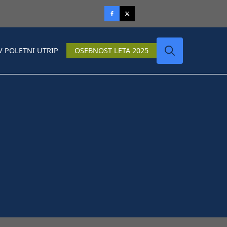
V POLETNI UTRIP
OSEBNOST LETA 2025
Search
for: