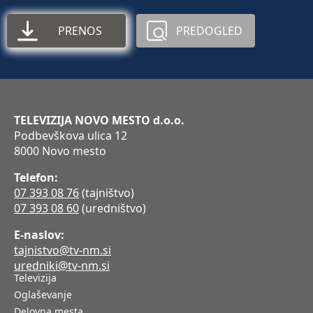
PRENOS
PREDOGLED
TELEVIZIJA NOVO MESTO d.o.o.
Podbevškova ulica 12
8000 Novo mesto
Telefon:
07 393 08 76
(tajništvo)
07 393 08 60
(uredništvo)
E-naslov:
tajnistvo@tv-nm.si
uredniki@tv-nm.si
Televizija
Oglaševanje
Delovna mesta