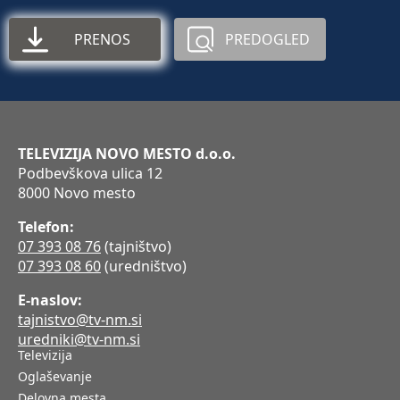
PRENOS
PREDOGLED
TELEVIZIJA NOVO MESTO d.o.o.
Podbevškova ulica 12
8000 Novo mesto
Telefon:
07 393 08 76
(tajništvo)
07 393 08 60
(uredništvo)
E-naslov:
tajnistvo@tv-nm.si
uredniki@tv-nm.si
Televizija
Oglaševanje
Delovna mesta