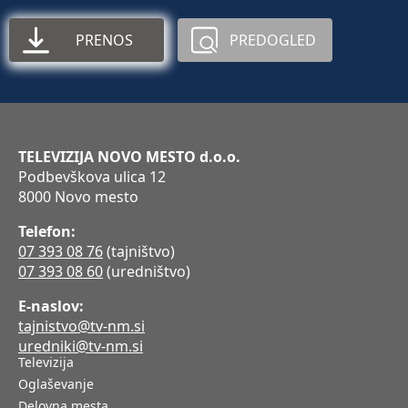
PRENOS
PREDOGLED
TELEVIZIJA NOVO MESTO d.o.o.
Podbevškova ulica 12
8000 Novo mesto
Telefon:
07 393 08 76
(tajništvo)
07 393 08 60
(uredništvo)
E-naslov:
tajnistvo@tv-nm.si
uredniki@tv-nm.si
Televizija
Oglaševanje
Delovna mesta