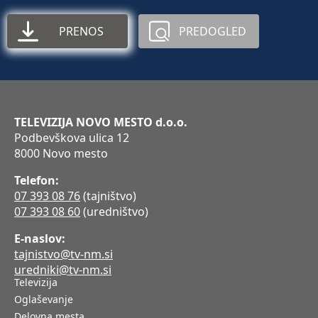
PRENOS
PREDOGLED
TELEVIZIJA NOVO MESTO d.o.o.
Podbevškova ulica 12
8000 Novo mesto
Telefon:
07 393 08 76
(tajništvo)
07 393 08 60
(uredništvo)
E-naslov:
tajnistvo@tv-nm.si
uredniki@tv-nm.si
Televizija
Oglaševanje
Delovna mesta