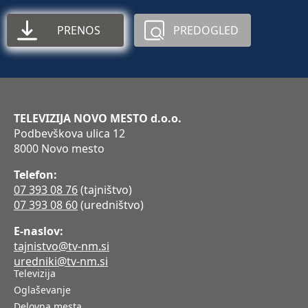
PRENOS
PREDOGLED
TELEVIZIJA NOVO MESTO d.o.o.
Podbevškova ulica 12
8000 Novo mesto
Telefon:
07 393 08 76
(tajništvo)
07 393 08 60
(uredništvo)
E-naslov:
tajnistvo@tv-nm.si
uredniki@tv-nm.si
Televizija
Oglaševanje
Delovna mesta