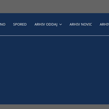
LNO
SPORED
ARHIV ODDAJ
ARHIV NOVIC
ARHI