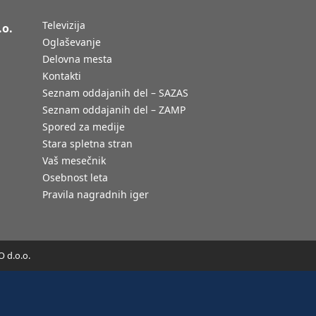
Televizija
.o.
Oglaševanje
Delovna mesta
Kontakti
Seznam oddajanih del – SAZAS
Seznam oddajanih del – ZAMP
Spored za medije
Stara spletna stran
Vaš mesečnik
Osebnost leta
Pravila nagradnih iger
 d.o.o.