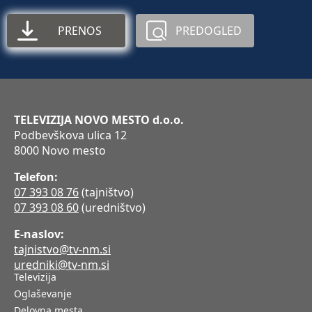
PRENOS
PREDOGLED
TELEVIZIJA NOVO MESTO d.o.o.
Podbevškova ulica 12
8000 Novo mesto
Telefon:
07 393 08 76
(tajništvo)
07 393 08 60
(uredništvo)
E-naslov:
tajnistvo@tv-nm.si
uredniki@tv-nm.si
Televizija
Oglaševanje
Delovna mesta