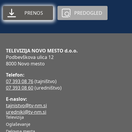
PRENOS
PREDOGLED
TELEVIZIJA NOVO MESTO d.o.o.
Podbevškova ulica 12
8000 Novo mesto
Telefon:
07 393 08 76
(tajništvo)
07 393 08 60
(uredništvo)
E-naslov:
tajnistvo@tv-nm.si
uredniki@tv-nm.si
Televizija
Oglaševanje
Delovna mesta