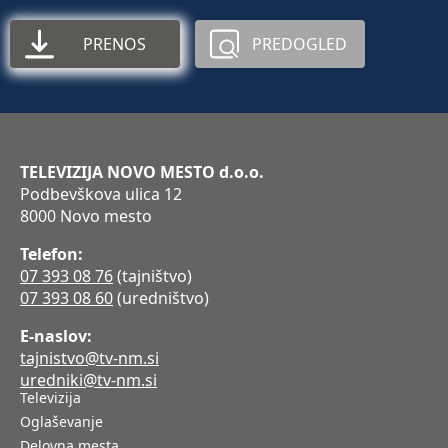
PRENOS
PREDOGLED
TELEVIZIJA NOVO MESTO d.o.o.
Podbevškova ulica 12
8000 Novo mesto
Telefon:
07 393 08 76
(tajništvo)
07 393 08 60
(uredništvo)
E-naslov:
tajnistvo@tv-nm.si
uredniki@tv-nm.si
Televizija
Oglaševanje
Delovna mesta