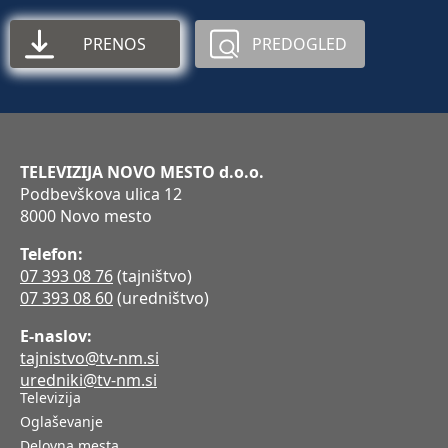
PRENOS
PREDOGLED
TELEVIZIJA NOVO MESTO d.o.o.
Podbevškova ulica 12
8000 Novo mesto
Telefon:
07 393 08 76
(tajništvo)
07 393 08 60
(uredništvo)
E-naslov:
tajnistvo@tv-nm.si
uredniki@tv-nm.si
Televizija
Oglaševanje
Delovna mesta