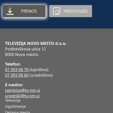
PRENOS
PREDOGLED
TELEVIZIJA NOVO MESTO d.o.o.
Podbevškova ulica 12
8000 Novo mesto
Telefon:
07 393 08 76
(tajništvo)
07 393 08 60
(uredništvo)
E-naslov:
tajnistvo@tv-nm.si
uredniki@tv-nm.si
Televizija
Oglaševanje
Delovna mesta