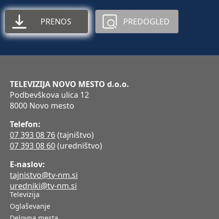
PRENOS
PREDOGLED
TELEVIZIJA NOVO MESTO d.o.o.
Podbevškova ulica 12
8000 Novo mesto
Telefon:
07 393 08 76
(tajništvo)
07 393 08 60
(uredništvo)
E-naslov:
tajnistvo@tv-nm.si
uredniki@tv-nm.si
Televizija
Oglaševanje
Delovna mesta