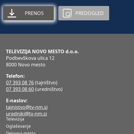
PRENOS
PREDOGLED
TELEVIZIJA NOVO MESTO d.o.o.
Podbevškova ulica 12
8000 Novo mesto
Telefon:
07 393 08 76
(tajništvo)
07 393 08 60
(uredništvo)
E-naslov:
tajnistvo@tv-nm.si
uredniki@tv-nm.si
Televizija
Oglaševanje
Delovna mesta