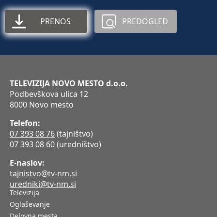
PRENOS
PREDOGLED
TELEVIZIJA NOVO MESTO d.o.o.
Podbevškova ulica 12
8000 Novo mesto
Telefon:
07 393 08 76
(tajništvo)
07 393 08 60
(uredništvo)
E-naslov:
tajnistvo@tv-nm.si
uredniki@tv-nm.si
Televizija
Oglaševanje
Delovna mesta