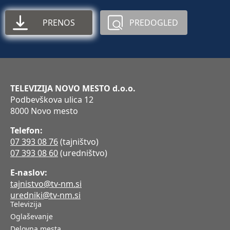
PRENOS
PREDOGLED
TELEVIZIJA NOVO MESTO d.o.o.
Podbevškova ulica 12
8000 Novo mesto
Telefon:
07 393 08 76
(tajništvo)
07 393 08 60
(uredništvo)
E-naslov:
tajnistvo@tv-nm.si
uredniki@tv-nm.si
Televizija
Oglaševanje
Delovna mesta