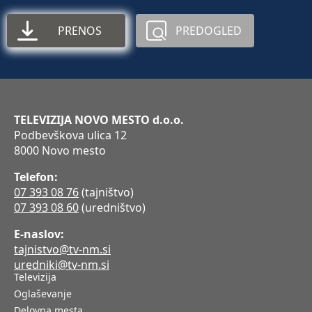
PRENOS
PREDOGLED
TELEVIZIJA NOVO MESTO d.o.o.
Podbevškova ulica 12
8000 Novo mesto
Telefon:
07 393 08 76
(tajništvo)
07 393 08 60
(uredništvo)
E-naslov:
tajnistvo@tv-nm.si
uredniki@tv-nm.si
Televizija
Oglaševanje
Delovna mesta