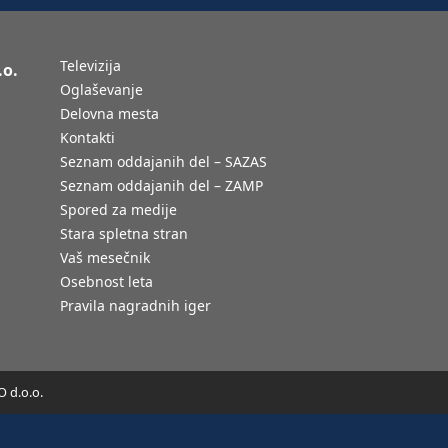
Televizija
.o.
Oglaševanje
Delovna mesta
Kontakti
Seznam oddajanih del – SAZAS
Seznam oddajanih del – ZAMP
Spored za medije
Stara spletna stran
Vaš mesečnik
Osebnost leta
Pravila nagradnih iger
 d.o.o.