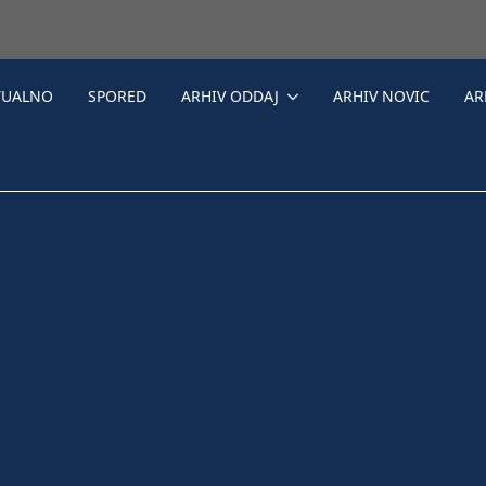
TUALNO
SPORED
ARHIV ODDAJ
ARHIV NOVIC
AR