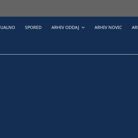
TUALNO
SPORED
ARHIV ODDAJ
ARHIV NOVIC
AR