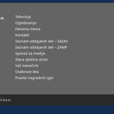
Televizija
.o.
Oglaševanje
Delovna mesta
Kontakti
Seznam oddajanih del – SAZAS
Seznam oddajanih del – ZAMP
Spored za medije
Stara spletna stran
Vaš mesečnik
Osebnost leta
Pravila nagradnih iger
 d.o.o.