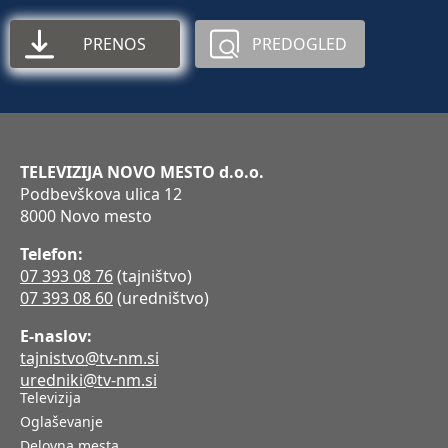
PRENOS
PREDOGLED
TELEVIZIJA NOVO MESTO d.o.o.
Podbevškova ulica 12
8000 Novo mesto
Telefon:
07 393 08 76
(tajništvo)
07 393 08 60
(uredništvo)
E-naslov:
tajnistvo@tv-nm.si
uredniki@tv-nm.si
Televizija
Oglaševanje
Delovna mesta