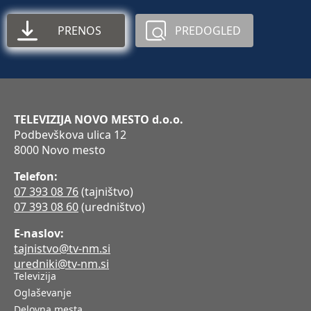
PRENOS
PREDOGLED
TELEVIZIJA NOVO MESTO d.o.o.
Podbevškova ulica 12
8000 Novo mesto
Telefon:
07 393 08 76
(tajništvo)
07 393 08 60
(uredništvo)
E-naslov:
tajnistvo@tv-nm.si
uredniki@tv-nm.si
Televizija
Oglaševanje
Delovna mesta