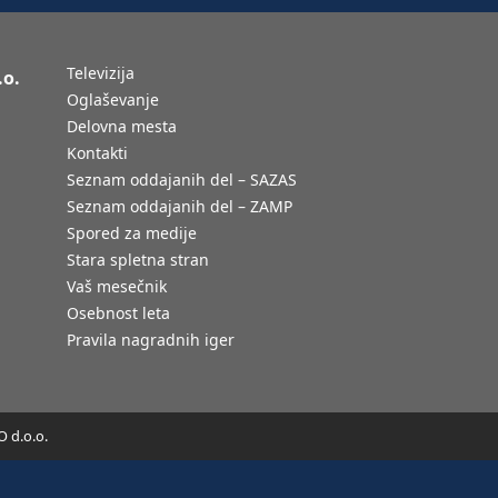
Televizija
.o.
Oglaševanje
Delovna mesta
Kontakti
Seznam oddajanih del – SAZAS
Seznam oddajanih del – ZAMP
Spored za medije
Stara spletna stran
Vaš mesečnik
Osebnost leta
Pravila nagradnih iger
 d.o.o.