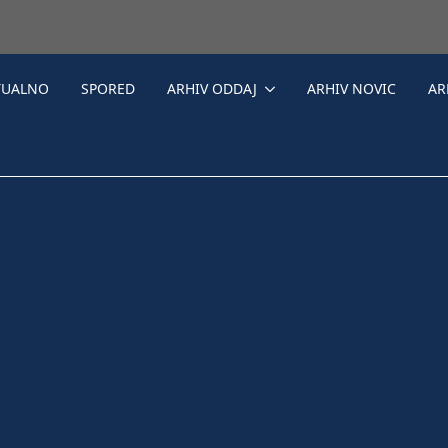
TUALNO
SPORED
ARHIV ODDAJ
ARHIV NOVIC
AR