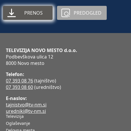
PRENOS
PREDOGLED
TELEVIZIJA NOVO MESTO d.o.o.
Podbevškova ulica 12
8000 Novo mesto
Telefon:
07 393 08 76
(tajništvo)
07 393 08 60
(uredništvo)
E-naslov:
tajnistvo@tv-nm.si
uredniki@tv-nm.si
Televizija
Oglaševanje
Delovna mesta