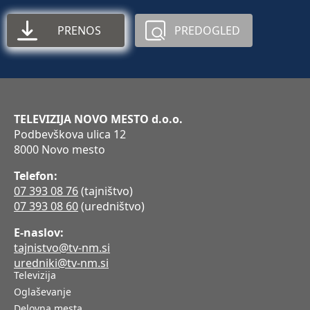
PRENOS
PREDOGLED
TELEVIZIJA NOVO MESTO d.o.o.
Podbevškova ulica 12
8000 Novo mesto
Telefon:
07 393 08 76
(tajništvo)
07 393 08 60
(uredništvo)
E-naslov:
tajnistvo@tv-nm.si
uredniki@tv-nm.si
Televizija
Oglaševanje
Delovna mesta